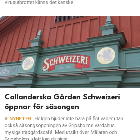
virusutbrottet känns det kanske
Callanderska Gården Schweizeri
öppnar för säsongen
Helgen bjuder inte bara på fint väder utan
NYHETER
också säsongsöppningen av Gripsholms värdshus
mysiga trädgårdscafé. Med utsikt över Mälaren och
Gripsholms slott kan du njuta