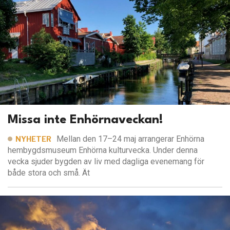
Missa inte Enhörnaveckan!
Mellan den 17–24 maj arrangerar Enhörna
NYHETER
hembygdsmuseum Enhörna kulturvecka. Under denna
vecka sjuder bygden av liv med dagliga evenemang för
både stora och små. Ät