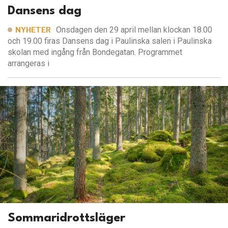
Dansens dag
Onsdagen den 29 april mellan klockan 18.00
NYHETER
och 19.00 firas Dansens dag i Paulinska salen i Paulinska
skolan med ingång från Bondegatan. Programmet
arrangeras i
Sommaridrottsläger