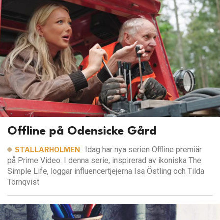
Offline på Odensicke Gård
Idag har nya serien Offline premiär
STALLARHOLMEN
på Prime Video. I denna serie, inspirerad av ikoniska The
Simple Life, loggar influencertjejerna Isa Östling och Tilda
Törnqvist