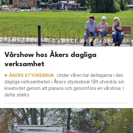
Vårshow hos Åkers dagliga
verksamhet
Under våren har deltagarna i den
ÅKERS STYCKEBRUK
dagliga verksamheten i Åkers styckebruk fått utveckla sin
kreativitet genom att planera och genomföra en vårshow. I
detta stärks