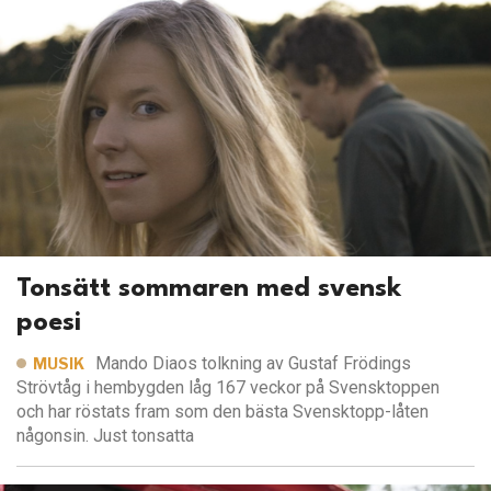
Tonsätt sommaren med svensk
poesi
Mando Diaos tolkning av Gustaf Frödings
MUSIK
Strövtåg i hembygden låg 167 veckor på Svensktoppen
och har röstats fram som den bästa Svensktopp-låten
någonsin. Just tonsatta